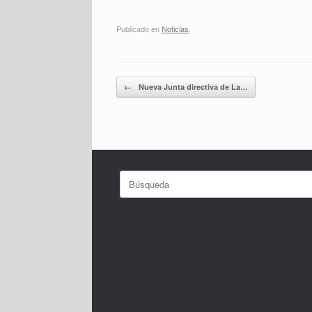
Publicado en
Noticias
.
Navegador de artículos
←
Nueva Junta directiva de La…
Buscar: