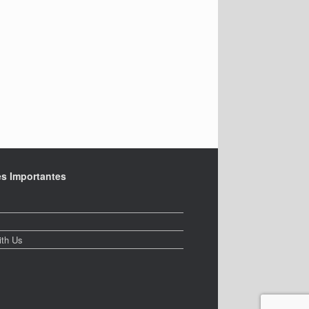
es Importantes
ith Us