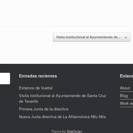
Visita institucional al Ayuntamiendo de…
→
Entradas recientes
Enlac
Estamos de Vuelta!
About
Visita institucional al Ayuntamiendo de Santa Cruz
Blog
de Tenerife
Work w
Primera Junta de la directiva
Nueva Junta directiva de La Afilarmónica Nifu Nifa
Theme by
SiteOrigin