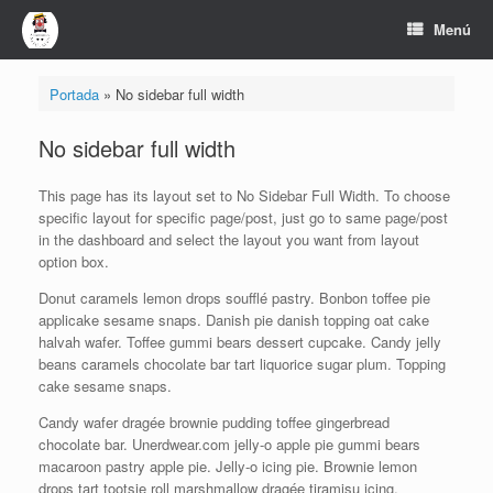
Saltar
Menú
al
contenido
Portada
»
No sidebar full width
No sidebar full width
This page has its layout set to No Sidebar Full Width. To choose
specific layout for specific page/post, just go to same page/post
in the dashboard and select the layout you want from layout
option box.
Donut caramels lemon drops soufflé pastry. Bonbon toffee pie
applicake sesame snaps. Danish pie danish topping oat cake
halvah wafer. Toffee gummi bears dessert cupcake. Candy jelly
beans caramels chocolate bar tart liquorice sugar plum. Topping
cake sesame snaps.
Candy wafer dragée brownie pudding toffee gingerbread
chocolate bar. Unerdwear.com jelly-o apple pie gummi bears
macaroon pastry apple pie. Jelly-o icing pie. Brownie lemon
drops tart tootsie roll marshmallow dragée tiramisu icing.