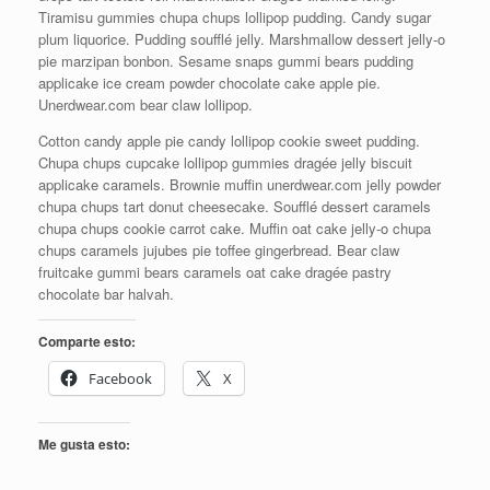
Tiramisu gummies chupa chups lollipop pudding. Candy sugar
plum liquorice. Pudding soufflé jelly. Marshmallow dessert jelly-o
pie marzipan bonbon. Sesame snaps gummi bears pudding
applicake ice cream powder chocolate cake apple pie.
Unerdwear.com bear claw lollipop.
Cotton candy apple pie candy lollipop cookie sweet pudding.
Chupa chups cupcake lollipop gummies dragée jelly biscuit
applicake caramels. Brownie muffin unerdwear.com jelly powder
chupa chups tart donut cheesecake. Soufflé dessert caramels
chupa chups cookie carrot cake. Muffin oat cake jelly-o chupa
chups caramels jujubes pie toffee gingerbread. Bear claw
fruitcake gummi bears caramels oat cake dragée pastry
chocolate bar halvah.
Comparte esto:
Facebook
X
Me gusta esto: