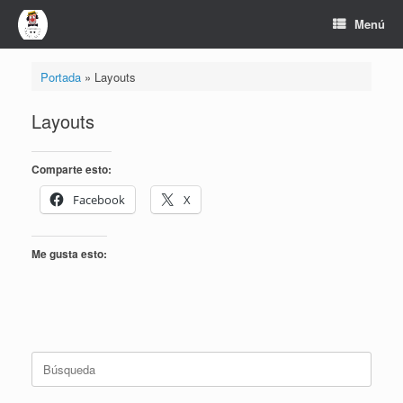
Saltar
Menú
al
contenido
Portada
»
Layouts
Layouts
Comparte esto:
Facebook
X
Me gusta esto:
Buscar: